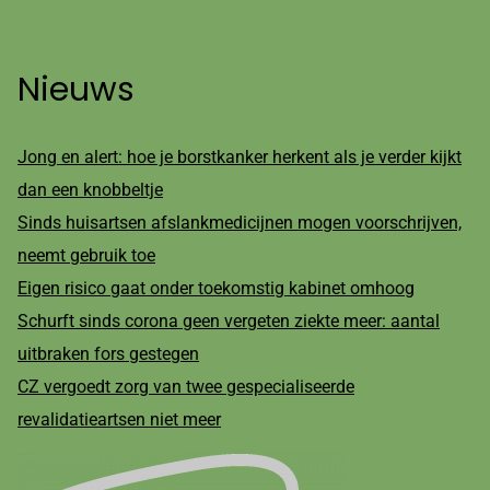
Nieuws
Jong en alert: hoe je borstkanker herkent als je verder kijkt
dan een knobbeltje
Sinds huisartsen afslankmedicijnen mogen voorschrijven,
neemt gebruik toe
Eigen risico gaat onder toekomstig kabinet omhoog
Schurft sinds corona geen vergeten ziekte meer: aantal
uitbraken fors gestegen
CZ vergoedt zorg van twee gespecialiseerde
revalidatieartsen niet meer