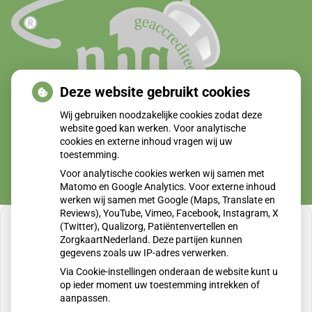
Deze website gebruikt cookies
Wij gebruiken noodzakelijke cookies zodat deze
website goed kan werken. Voor analytische
cookies en externe inhoud vragen wij uw
toestemming.
Voor analytische cookies werken wij samen met
Matomo en Google Analytics. Voor externe inhoud
werken wij samen met Google (Maps, Translate en
Reviews), YouTube, Vimeo, Facebook, Instagram, X
(Twitter), Qualizorg, Patiëntenvertellen en
ZorgkaartNederland. Deze partijen kunnen
gegevens zoals uw IP-adres verwerken.
U heeft geen toestemming gegeven voor
Via Cookie-instellingen onderaan de website kunt u
externe inhoud
die nodig is om dit te zien.
op ieder moment uw toestemming intrekken of
aanpassen.
Cookie-instellingen wijzigen