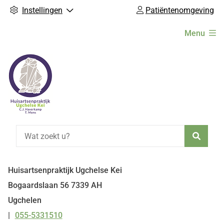
Instellingen
Patiëntenomgeving
Hoofdmenu
Menu
Zoeke
Huisartsenpraktijk Ugchelse Kei
Bogaardslaan
56
7339 AH
Ugchelen
055-5331510
Tel: