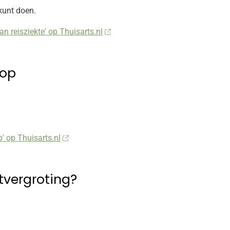
 kunt doen.
van reisziekte' op Thuisarts.nl
 op
p' op Thuisarts.nl
tvergroting?