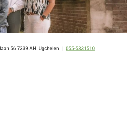
laan
56
7339 AH
Ugchelen
055-5331510
Tel: