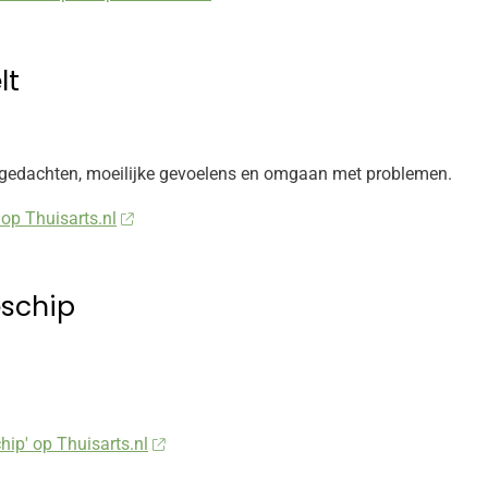
lt
ve gedachten, moeilijke gevoelens en omgaan met problemen.
 op Thuisarts.nl
eschip
hip' op Thuisarts.nl