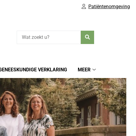
Patiëntenomgeving
Zoeken
GENEESKUNDIGE VERKLARING
MEER
ekuur
Meer
enu
submenu