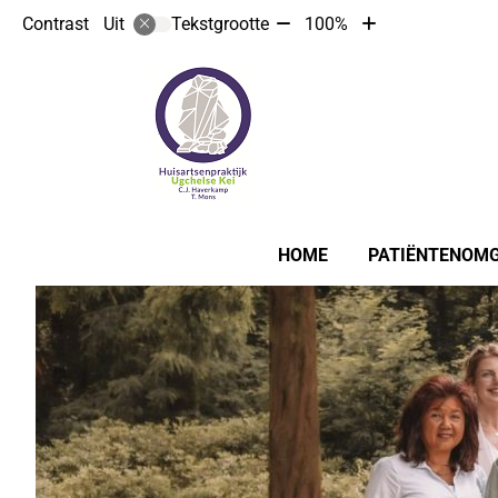
Tekst
Tekst
Contrast
Tekstgrootte
100%
Uit
verkleinen
vergroten
met
met
10%
10%
Hoofdmenu
HOME
PATIËNTENOMG