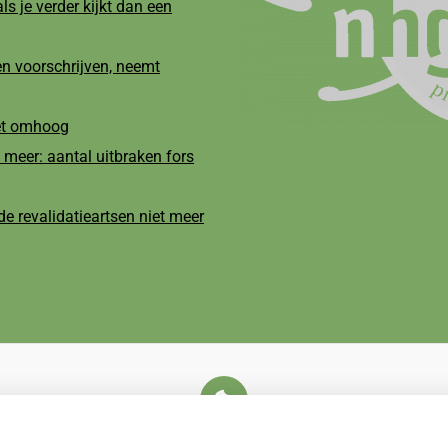
ls je verder kijkt dan een
n voorschrijven, neemt
net omhoog
 meer: aantal uitbraken fors
e revalidatieartsen niet meer
U heeft geen toestemming gegeven voor