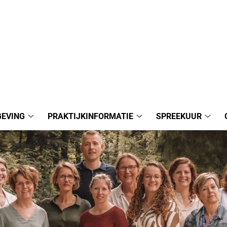
EVING
PRAKTIJKINFORMATIE
SPREEKUUR
Patiëntenomgeving
Praktijkinformatie
Spre
submenu
submenu
subm