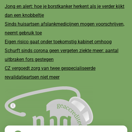
Jong en alert: hoe je borstkanker herkent als je verder kijkt
dan een knobbeltje
Sinds huisartsen afslankmedicijnen mogen voorschrijven,
neemt gebruik toe
Eigen risico gaat onder toekomstig kabinet omhoog
Schurft sinds corona geen vergeten ziekte meer: aantal
uitbraken fors gestegen
CZ vergoedt zorg van twee gespecialiseerde
revalidatieartsen niet meer