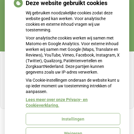
Deze website gebruikt cookies
Wij gebruiken noodzakelijke cookies zodat deze
website goed kan werken. Voor analytische
cookies en externe inhoud vragen wij uw
toestemming.
Voor analytische cookies werken wij samen met
Matomo en Google Analytics. Voor externe inhoud
werken wij samen met Google (Maps, Translate en
Reviews), YouTube, Vimeo, Facebook, Instagram, X
(Twitter), Qualizorg, Patiëntenvertellen en
ZorgkaartNederland. Deze partijen kunnen
gegevens zoals uw IP-adres verwerken.
U heeft geen toestemming gegeven voor
Via Cookie-instellingen onderaan de website kunt u
externe inhoud
die nodig is om dit te zien.
op ieder moment uw toestemming intrekken of
aanpassen.
Cookie-instellingen wijzigen
Lees meer over onze Privacy- en
Cookieverklaring.
Instellingen
Uw Zorg Online
|
Beheer
Weigeren