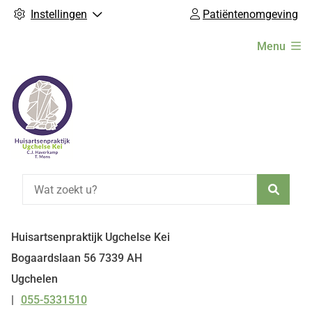
Instellingen
Patiëntenomgeving
Hoofdmenu
Menu
Zoeke
Huisartsenpraktijk Ugchelse Kei
Bogaardslaan
56
7339 AH
Ugchelen
055-5331510
Tel: