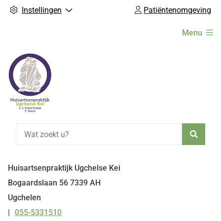
Instellingen
Patiëntenomgeving
Hoofdmenu
Menu
Zoeke
Huisartsenpraktijk Ugchelse Kei
Bogaardslaan
56
7339 AH
Ugchelen
055-5331510
Tel: