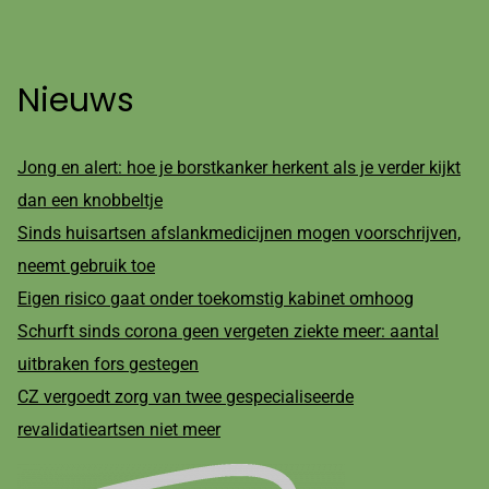
Nieuws
Jong en alert: hoe je borstkanker herkent als je verder kijkt
dan een knobbeltje
Sinds huisartsen afslankmedicijnen mogen voorschrijven,
neemt gebruik toe
Eigen risico gaat onder toekomstig kabinet omhoog
Schurft sinds corona geen vergeten ziekte meer: aantal
uitbraken fors gestegen
CZ vergoedt zorg van twee gespecialiseerde
revalidatieartsen niet meer