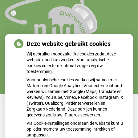
Deze website gebruikt cookies
Wij gebruiken noodzakelijke cookies zodat deze
website goed kan werken. Voor analytische
cookies en externe inhoud vragen wij uw
toestemming.
Voor analytische cookies werken wij samen met
Matomo en Google Analytics. Voor externe inhoud
werken wij samen met Google (Maps, Translate en
Reviews), YouTube, Vimeo, Facebook, Instagram, X
(Twitter), Qualizorg, Patiëntenvertellen en
ZorgkaartNederland. Deze partijen kunnen
gegevens zoals uw IP-adres verwerken.
U heeft geen toestemming gegeven voor
Via Cookie-instellingen onderaan de website kunt u
externe inhoud
die nodig is om dit te zien.
op ieder moment uw toestemming intrekken of
aanpassen.
Cookie-instellingen wijzigen