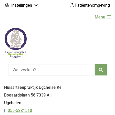
Instellingen
Patiëntenomgeving
Hoofdmenu
Menu
Zoeke
Huisartsenpraktijk Ugchelse Kei
Bogaardslaan
56
7339 AH
Ugchelen
055-5331510
Tel: