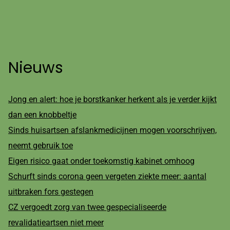
Nieuws
Jong en alert: hoe je borstkanker herkent als je verder kijkt
dan een knobbeltje
Sinds huisartsen afslankmedicijnen mogen voorschrijven,
neemt gebruik toe
Eigen risico gaat onder toekomstig kabinet omhoog
Schurft sinds corona geen vergeten ziekte meer: aantal
uitbraken fors gestegen
CZ vergoedt zorg van twee gespecialiseerde
revalidatieartsen niet meer