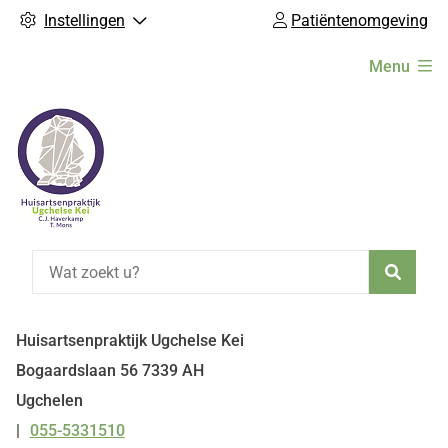
Instellingen
Patiëntenomgeving
Hoofdmenu
Menu
Zoeke
Huisartsenpraktijk Ugchelse Kei
Bogaardslaan
56
7339 AH
Ugchelen
055-5331510
Tel: