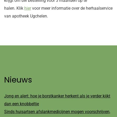
krijgt om uw bestelling voor 3 maanden op te
halen. Klik
hier
voor meer informatie over de herhaalservice
van apotheek Ugchelen.
Nieuws
Jong en alert: hoe je borstkanker herkent als je verder kijkt
dan een knobbeltje
Sinds huisartsen afslankmedicijnen mogen voorschrijven,