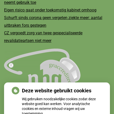
neemt gebruik toe
Eigen risico gaat onder toekomstig kabinet omhoog
Schurft sinds corona geen vergeten ziekte meer: aantal
uitbraken fors gestegen
CZ vergoedt zorg van twee gespecialiseerde
revalidatieartsen niet meer
Deze website gebruikt cookies
Wij gebruiken noodzakelijke cookies zodat deze
website goed kan werken. Voor analytische
cookies en externe inhoud vragen wij uw
toestemming.