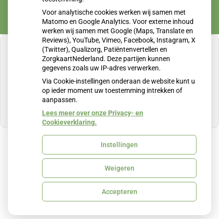
Voor analytische cookies werken wij samen met
Matomo en Google Analytics. Voor externe inhoud
werken wij samen met Google (Maps, Translate en
Reviews), YouTube, Vimeo, Facebook, Instagram, X
(Twitter), Qualizorg, Patiëntenvertellen en
ZorgkaartNederland. Deze partijen kunnen
gegevens zoals uw IP-adres verwerken.
U heeft geen toestemming gegeven voor
Via Cookie-instellingen onderaan de website kunt u
externe inhoud
die nodig is om dit te zien.
op ieder moment uw toestemming intrekken of
aanpassen.
Cookie-instellingen wijzigen
Lees meer over onze Privacy- en
Cookieverklaring.
Instellingen
Uw Zorg Online
|
Beheer
Weigeren
Privacy verklaring
|
Cookie-instellingen
|
Voorwaarden
Accepteren