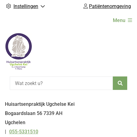
Instellingen
Patiëntenomgeving
Hoofdmenu
Menu
Zoeke
Huisartsenpraktijk Ugchelse Kei
Bogaardslaan
56
7339 AH
Ugchelen
055-5331510
Tel: