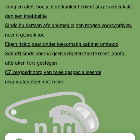
Jong en alert: hoe je borstkanker herkent als je verder kijkt
dan een knobbeltje
Sinds huisartsen afslankmedicijnen mogen voorschrijven,
neemt gebruik toe
Eigen risico gaat onder toekomstig kabinet omhoog
Schurft sinds corona geen vergeten ziekte meer: aantal
uitbraken fors gestegen
CZ vergoedt zorg van twee gespecialiseerde
revalidatieartsen niet meer