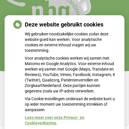
Deze website gebruikt cookies
Wij gebruiken noodzakelijke cookies zodat deze
website goed kan werken. Voor analytische
cookies en externe inhoud vragen wij uw
toestemming.
Voor analytische cookies werken wij samen met
Matomo en Google Analytics. Voor externe inhoud
werken wij samen met Google (Maps, Translate en
Reviews), YouTube, Vimeo, Facebook, Instagram, X
(Twitter), Qualizorg, Patiëntenvertellen en
ZorgkaartNederland. Deze partijen kunnen
gegevens zoals uw IP-adres verwerken.
U heeft geen toestemming gegeven voor
Via Cookie-instellingen onderaan de website kunt u
externe inhoud
die nodig is om dit te zien.
op ieder moment uw toestemming intrekken of
aanpassen.
Cookie-instellingen wijzigen
Lees meer over onze Privacy- en
Cookieverklaring.