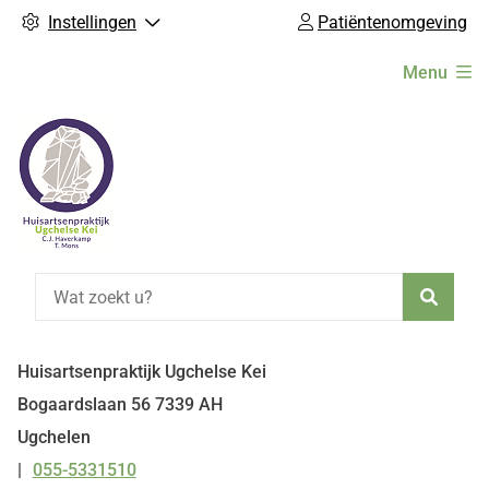
Instellingen
Patiëntenomgeving
Hoofdmenu
Menu
Zoeke
Huisartsenpraktijk Ugchelse Kei
Bogaardslaan
56
7339 AH
Ugchelen
055-5331510
Tel: