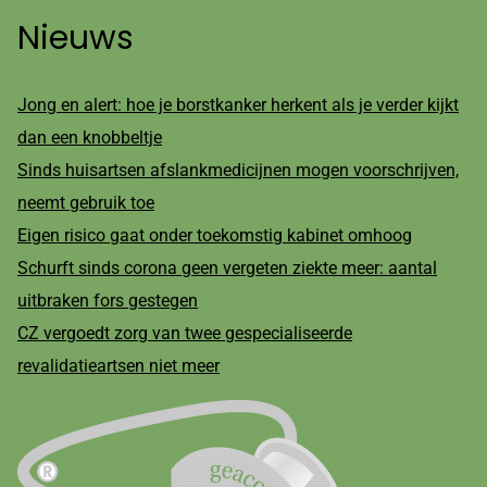
Nieuws
Jong en alert: hoe je borstkanker herkent als je verder kijkt
dan een knobbeltje
Sinds huisartsen afslankmedicijnen mogen voorschrijven,
neemt gebruik toe
Eigen risico gaat onder toekomstig kabinet omhoog
Schurft sinds corona geen vergeten ziekte meer: aantal
uitbraken fors gestegen
CZ vergoedt zorg van twee gespecialiseerde
revalidatieartsen niet meer