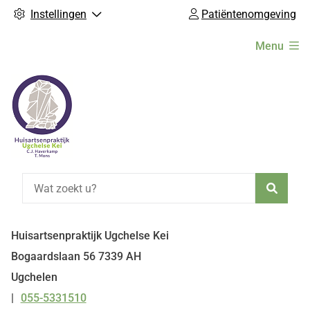
Instellingen
Patiëntenomgeving
Hoofdmenu
Menu
Zoeke
Huisartsenpraktijk Ugchelse Kei
Bogaardslaan
56
7339 AH
Ugchelen
055-5331510
Tel: